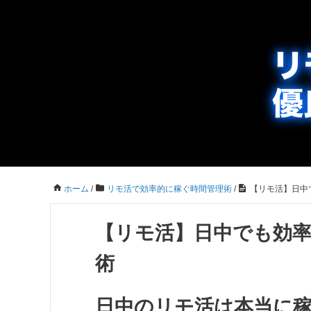
ホーム
/
リモ活で効率的に稼ぐ時間管理術
/
【リモ活】日中
【リモ活】日中でも効
術
日中のリモ活は本当に